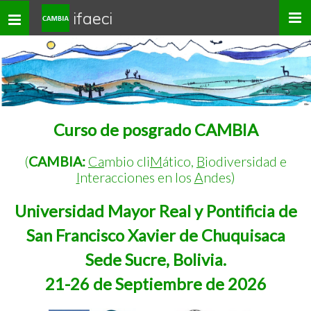
ifaeci
Toggle
navigation
Curso de posgrado CAMBIA
(
CAMBIA:
Ca
mbio cli
M
ático,
B
iodiversidad e
I
nteracciones en los
A
ndes)
Universidad Mayor Real y Pontificia de
San Francisco Xavier de Chuquisaca
Sede Sucre, Bolivia.
21-26 de Septiembre de 2026