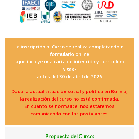
La inscripción al Curso se realiza completando el
formulario online
-que incluye una carta de intención y curriculum
vitae-
antes del 30 de abril de 2026
Dada la actual situación social y política en Bolivia,
la realización del curso no está confirmada.
En cuanto se normalice, nos estaremos
comunicando con los postulantes.
Propuesta del Curso: